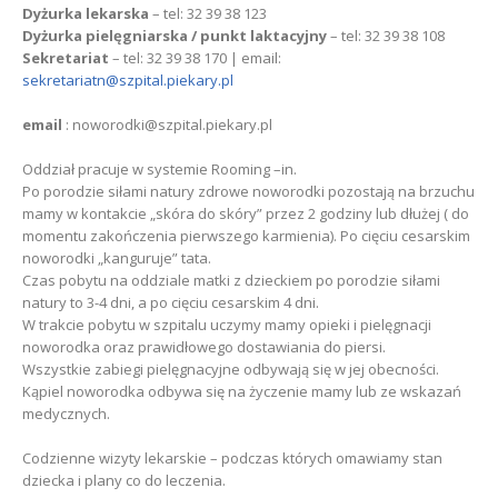
Dyżurka lekarska
– tel: 32 39 38 123
Dyżurka pielęgniarska / punkt laktacyjny
– tel: 32 39 38 108
Sekretariat
– tel: 32 39 38 170 | email:
sekretariatn@szpital.piekary.pl
email
: noworodki@szpital.piekary.pl
Oddział pracuje w systemie Rooming –in.
Po porodzie siłami natury zdrowe noworodki pozostają na brzuchu
mamy w kontakcie „skóra do skóry” przez 2 godziny lub dłużej ( do
momentu zakończenia pierwszego karmienia). Po cięciu cesarskim
noworodki „kanguruje” tata.
Czas pobytu na oddziale matki z dzieckiem po porodzie siłami
natury to 3-4 dni, a po cięciu cesarskim 4 dni.
W trakcie pobytu w szpitalu uczymy mamy opieki i pielęgnacji
noworodka oraz prawidłowego dostawiania do piersi.
Wszystkie zabiegi pielęgnacyjne odbywają się w jej obecności.
Kąpiel noworodka odbywa się na życzenie mamy lub ze wskazań
medycznych.
Codzienne wizyty lekarskie – podczas których omawiamy stan
dziecka i plany co do leczenia.