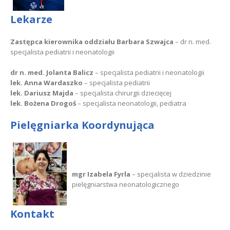
Lekarze
Zastępca kierownika oddziału
Barbara Szwajca
– dr n. med.
specjalista pediatrii i neonatologii
dr n. med. Jolanta Balicz
– specjalista pediatrii i neonatologii
lek. Anna Wardaszko
– specjalista pediatrii
lek. Dariusz Majda
– specjalista chirurgii dziecięcej
lek. Bożena Drogoś
– specjalista neonatologii, pediatra
Pielęgniarka Koordynująca
mgr Izabela Fyrla
– specjalista w dziedzinie
pielęgniarstwa neonatologicznego
Kontakt