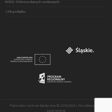
RODO -Ochrona danych osobowych
1,5% podatku
Piekarskie Centrum Medyczne © 2018-2024 | Wszelkie prawa
zastrzeżone