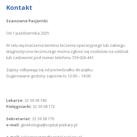
Kontakt
Szanowne Pacjentki
Od 1 października 2025
W celu wyznaczenia terminu leczenia operacyjnego lub zabiegu
diagnostyczno-leczniczego można zgłosić się osobiście na oddział
lub zadzwonić pod numer telefonu 729-026-441
Zapisy odbywają się od poniedziałku do piątku.
Sugerowane godziny zapisów to 12:00 – 14:00
Lekarze:
32 39 38 140
Pielęgniarki:
32 39 38 172
Sekretariat:
32 39 38 170
e-mail:
ginekologia@szpital.piekary.pl