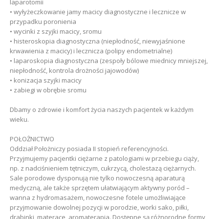
laparotomii
• wyłyżeczkowanie jamy macicy diagnostyczne i lecznicze w
przypadku poronienia
• wycinki z szyjki macicy, sromu
• histeroskopia diagnostyczna (niepłodność, niewyjaśnione
krwawienia z macicy) i lecznicza (polipy endometrialne)
• laparoskopia diagnostyczna (zespoły bólowe miednicy mniejszej,
niepłodność, kontrola drożności jajowodów)
• konizacja szyjki macicy
• zabiegi w obrębie sromu
Dbamy o zdrowie i komfort życia naszych pacjentek w każdym
wieku.
POŁOŻNICTWO
Oddział Położniczy posiada II stopień referencyjności.
Przyjmujemy pacjentki ciężarne z patologiami w przebiegu ciąży,
np. z nadciśnieniem tętniczym, cukrzycą, cholestazą ciężarnych.
Sale porodowe dysponują nie tylko nowoczesną aparaturą
medyczną, ale także sprzętem ułatwiającym aktywny poród –
wanna z hydromasażem, nowoczesne fotele umożliwiające
przyjmowanie dowolnej pozycji w porodzie, worki sako, piłki,
drabinki, materace, aromaterapia. Dostępne są różnorodne formy