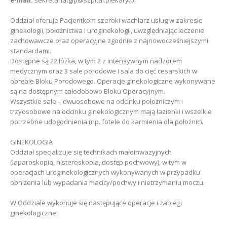
e-mail:
sekretariatgip@szpital.piekary.pl
Oddział oferuje Pacjentkom szeroki wachlarz usług w zakresie
ginekologii, położnictwa i uroginekologii, uwzględniając leczenie
zachowawcze oraz operacyjne zgodnie z najnowocześniejszymi
standardami.
Dostępne są 22 łóżka, w tym 2 z intensywnym nadzorem
medycznym oraz 3 sale porodowe i sala do cięć cesarskich w
obrębie Bloku Porodowego. Operacje ginekologiczne wykonywane
są na dostępnym całodobowo Bloku Operacyjnym.
Wszystkie sale – dwuosobowe na odcinku położniczym i
trzyosobowe na odcinku ginekologicznym mają łazienki i wszelkie
potrzebne udogodnienia (np. fotele do karmienia dla położnic).
GINEKOLOGIA
Oddział specjalizuje się technikach małoinwazyjnych
(laparoskopia, histeroskopia, dostęp pochwowy), w tym w
operacjach uroginekologicznych wykonywanych w przypadku
obniżenia lub wypadania macicy/pochwy i nietrzymaniu moczu.
W Oddziale wykonuje się następujące operacje i zabiegi
ginekologiczne: