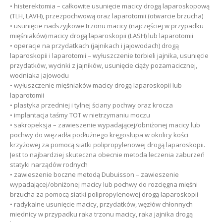
• histerektomia – całkowite usunięcie macicy drogą laparoskopową
(TLH, LAVH), przezpochwową oraz laparotomii (otwarcie brzucha)
• usunięcie nadszyjkowe trzonu macicy (najczęściej w przypadku
mięśniaków) macicy drogą laparoskopii (LASH) lub laparotomii
• operacje na przydatkach (jajnikach i jajowodach) drogą
laparoskopii i laparotomii – wyłuszczenie torbieli jajnika, usunięcie
przydatków, wycinki z jajników, usunięcie ciąży pozamacicznej,
wodniaka jajowodu
• wyłuszczenie mięśniaków macicy drogą laparoskopii lub
laparotomii
• plastyka przedniej i tylnej ściany pochwy oraz krocza
• implantacja taśmy TOT w nietrzymaniu moczu
• sakropeksja – zawieszenie wypadającej/obniżonej macicy lub
pochwy do więzadła podłużnego kręgosłupa w okolicy kości
krzyżowej za pomocą siatki polipropylenowej drogą laparoskopii.
Jest to najbardziej skuteczna obecnie metoda leczenia zaburzeń
statyki narządów rodnych
• zawieszenie boczne metodą Dubuisson – zawieszenie
wypadającej/obniżonej macicy lub pochwy do rozcięgna mięśni
brzucha za pomocą siatki polipropylenowej drogą laparoskopii
• radykalne usunięcie macicy, przydatków, węzłów chłonnych
miednicy w przypadku raka trzonu macicy, raka jajnika drogą