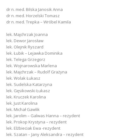
dr n. med. Bilska Janosik Anna
dr n. med. Horzelski Tomasz
dr n. med. Trepka – Wróbel Kamila
lek. Majchrzak Joanna
lek. Dewor Jarosław
lek. Olejnik Ryszard
lek. Łubik – Lejawka Dominika
lek. Telega Grzegorz
lek. Wojnarowska Marlena
lek. Majchrzak – Rudolf Grażyna
lek. Wolak Łukasz
lek. Sudelska Katarzyna
lek. Gęsikowski Łukasz
lek. Kruczek Karolina
lek. Just Karolina
lek. Michał Gawlik
lek. Jarolim – Galwas Hanna – rezydent
lek. Prokop Krystyna – rezydent
lek. Elżbieciak Ewa -rezydent
lek. Szatan – Jany Aleksandra – rezydent