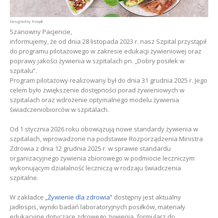
Designed by Freepik
Szanowny Pacjencie,
informujemy, że od dnia 28 listopada 2023 r. nasz Szpital przystąpił
do programu pilotażowego w zakresie edukacji żywieniowej oraz
poprawy jakości żywienia w szpitalach pn. „Dobry posiłek w
szpitalu”.
Program pilotażowy realizowany był do dnia 31 grudnia 2025 r. Jego
celem było zwiększenie dostępności porad żywieniowych w
szpitalach oraz wdrożenie optymalnego modelu żywienia
świadczeniobiorców w szpitalach.
Od 1 stycznia 2026 roku obowiązują nowe standardy żywienia w
szpitalach, wprowadzone na podstawie Rozporządzenia Ministra
Zdrowia z dnia 12 grudnia 2025 r. w sprawie standardu
organizacyjnego żywienia zbiorowego w podmiocie leczniczym
wykonującym działalność leczniczą w rodzaju świadczenia
szpitalne.
W zakładce
„Żywienie dla zdrowia”
dostępny jest aktualny
jadłospis, wyniki badań laboratoryjnych posiłków, materiały
edukacyjne dotyczące zdrowego żywienia, formularz do