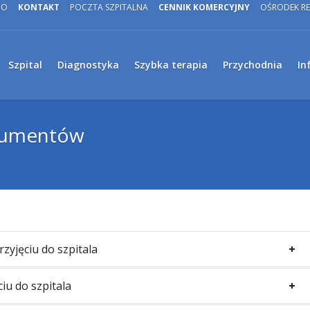
DO
KONTAKT
POCZTA SZPITALNA
CENNIK KOMERCYJNY
OŚRODEK RE
Szpital
Diagnostyka
Szybka terapia
Przychodnia
In
okumentów
yjęciu do szpitala
iu do szpitala