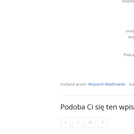
składa
oraz
wsp
Pieka
Dodane przez:
Wojciech Maćkowski
Ka
Podoba Ci się ten wpis