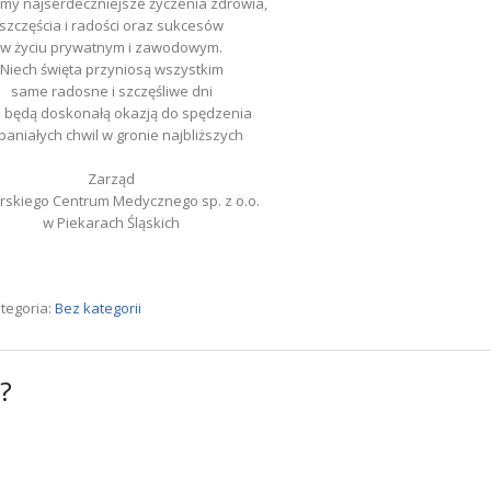
my najserdeczniejsze życzenia zdrowia,
szczęścia i radości oraz sukcesów
w życiu prywatnym i zawodowym.
Niech święta przyniosą wszystkim
same radosne i szczęśliwe dni
 będą doskonałą okazją do spędzenia
aniałych chwil w gronie najbliższych
Zarząd
rskiego Centrum Medycznego sp. z o.o.
w Piekarach Śląskich
tegoria:
Bez kategorii
?