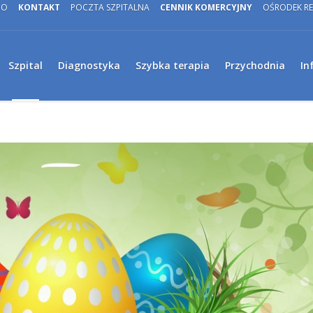
DO
KONTAKT
POCZTA SZPITALNA
CENNIK KOMERCYJNY
OŚRODEK RE
Szpital
Diagnostyka
Szybka terapia
Przychodnia
In